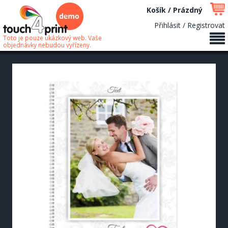
Košík / Prázdný
Přihlásit / Registrovat
Toto je pouze ukázkový web. Vaše
objednávky nebudou vyřízeny.