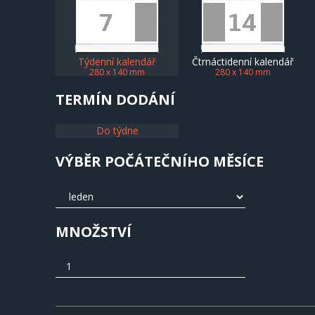
Týdenní kalendář
Čtrnáctidenní kalendář
280 x 140 mm
280 x 140 mm
TERMÍN DODÁNÍ
Do týdne
VÝBĚR POČÁTEČNÍHO MĚSÍCE
MNOŽSTVÍ