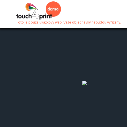
Toto je pouze ukázkový web. Vaše objednávky nebudou vyřízeny.