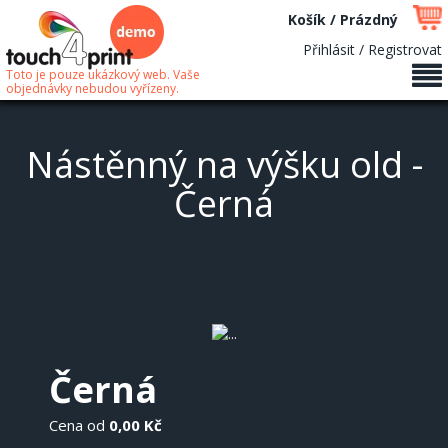
Košík / Prázdný
Přihlásit / Registrovat
Toto je pouze ukázkový web. Vaše
objednávky nebudou vyřízeny.
Nástěnný na výšku old -
Černá
Černá
Cena od
0,00 Kč