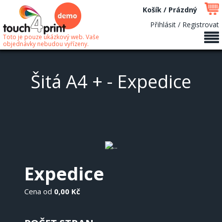
Košík / Prázdný
Přihlásit / Registrovat
Toto je pouze ukázkový web. Vaše
objednávky nebudou vyřízeny.
Šitá A4 + - Expedice
Expedice
Cena od
0,00 Kč