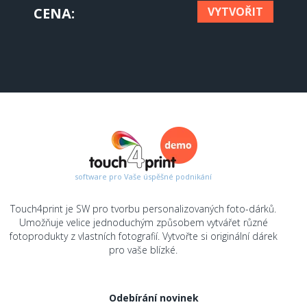
CENA
VYTVOŘIT
software pro Vaše úspěšné podnikání
Touch4print je SW pro tvorbu personalizovaných foto-dárků.
Umožňuje velice jednoduchým způsobem vytvářet různé
fotoprodukty z vlastních fotografií. Vytvořte si originální dárek
pro vaše blízké.
Odebírání novinek