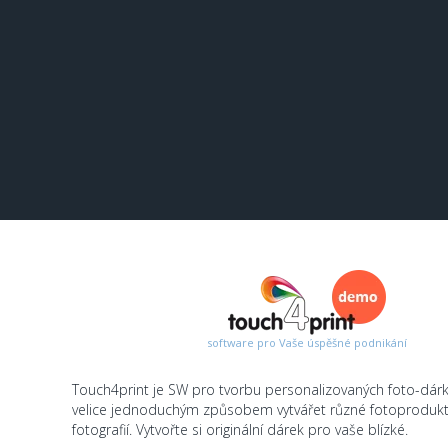
software pro Vaše úspěšné podnikání
Touch4print je SW pro tvorbu personalizovaných foto-dár
velice jednoduchým způsobem vytvářet různé fotoprodukty
fotografií. Vytvořte si originální dárek pro vaše blízké.