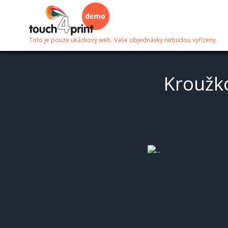
Toto je pouze ukázkový web. Vaše objednávky nebudou vyřízeny.
Kroužko