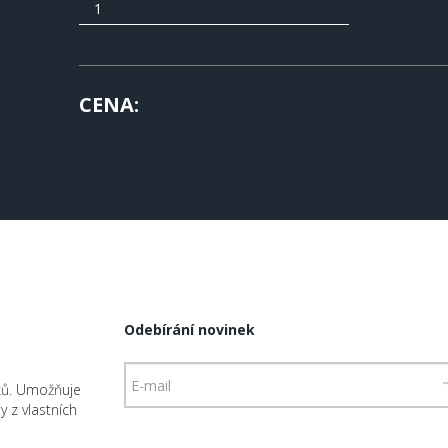
CENA
Odebírání novinek
ků. Umožňuje
 z vlastních