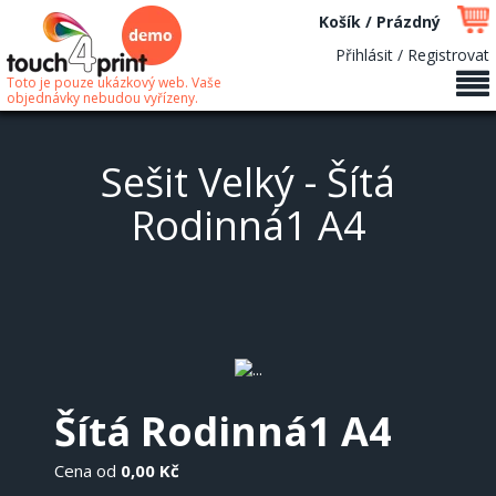
Košík / Prázdný
Přihlásit / Registrovat
Toto je pouze ukázkový web. Vaše
objednávky nebudou vyřízeny.
Sešit Velký - Šítá
Rodinná1 A4
Šítá Rodinná1 A4
Cena od
0,00 Kč