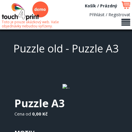
Košík / Prázdný
Přihlásit / Registrovat
Toto je pouze ukázkový web. Vaše
objednávky nebudou vyřízeny.
Puzzle old - Puzzle A3
Puzzle A3
Cena od
0,00 Kč