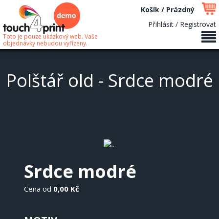
Košík / Prázdný
Přihlásit / Registrovat
Toto je pouze ukázkový web. Vaše
objednávky nebudou vyřízeny.
Polštář old - Srdce modré
Srdce modré
Cena od
0,00 Kč