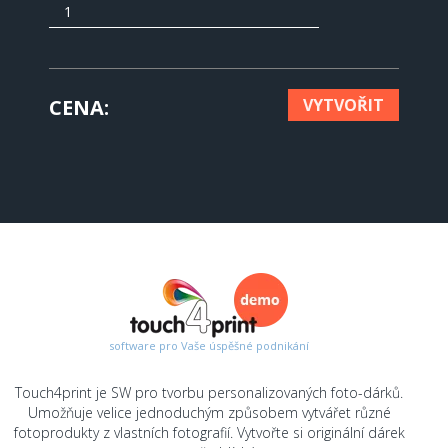
CENA
VYTVOŘIT
software pro Vaše úspěšné podnikání
Touch4print je SW pro tvorbu personalizovaných foto-dárků.
Umožňuje velice jednoduchým způsobem vytvářet různé
fotoprodukty z vlastních fotografií. Vytvořte si originální dárek