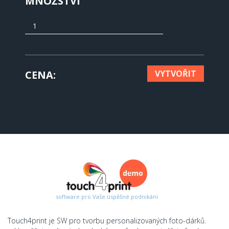
MNOŽSTVÍ
CENA
VYTVOŘIT
software pro Vaše úspěšné podnikání
Touch4print je SW pro tvorbu personalizovaných foto-dárků.