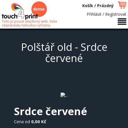
Košík / Prázdný
Přihlásit / Registrovat
Toto je pouze ukázkový web. Vaše
objednávky nebudou vyřízeny.
Polštář old - Srdce
červené
Srdce červené
Cena od
0,00 Kč