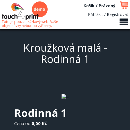
Košík / Prázdný
Přihlásit / Registrovat
Toto je pouze ukázkový web. Vaše
objednávky nebudou vyřízeny.
Kroužková malá -
Rodinná 1
Rodinná 1
Cena od
0,00 Kč