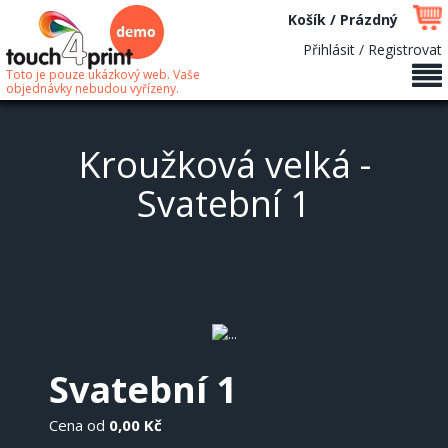
Košík / Prázdný
Přihlásit / Registrovat
Toto je pouze ukázkový web. Vaše
objednávky nebudou vyřízeny.
Kroužková velká -
Svatební 1
Svatební 1
Cena od
0,00 Kč