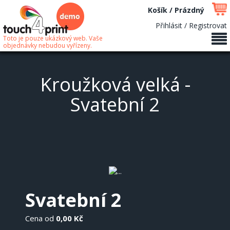
Košík / Prázdný
Přihlásit / Registrovat
Toto je pouze ukázkový web. Vaše
objednávky nebudou vyřízeny.
Kroužková velká -
Svatební 2
Svatební 2
Cena od
0,00 Kč