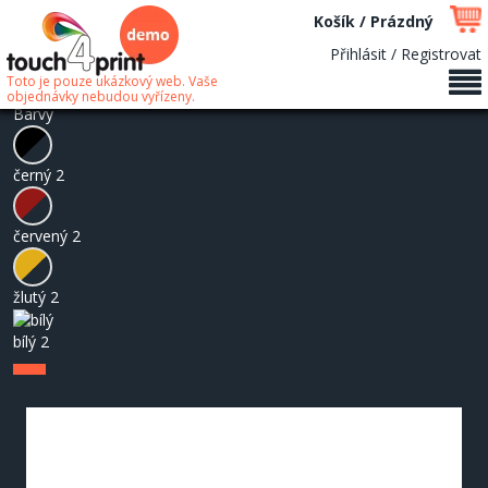
Košík / Prázdný
Přihlásit / Registrovat
Toto je pouze ukázkový web. Vaše
objednávky nebudou vyřízeny.
Barvy
černý
2
červený
2
žlutý
2
bílý
2